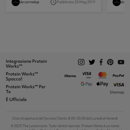
access_time
da corradop
Pubblicato 20 Mag 2019
da co
Integrazione Protein
Works™
Protein Works™
Proteine Whey
Spacca!
Frullati Sostitutivi
Prodotti Vegani
Protein Works™ Per
Chi Siamo
Snack Proteici
Te
Sitemap
Garanzia A Vita
Integrazione Sportiva
Segnala Un Amico
È Ufficiale
Dov'è Il Mio Ordine?
Burri Di Frutta Secca
Buoni Sconto
Registrati
Accessori
Affiliazione
Student Discount
Il Mio Account
Punti Fedeltà
The Lockerroom
Spedizione E Consegna
Termini E Condizioni
Orari di apertura del Servizio Clienti: 8.00-20.00 dal Lunedì al Venerdì
Domande Frequenti
Riservatezza E Cookies
© 2025 The Lockerroom. Tutti i diritti riservati. Protein Works è un nome
I Nostri Servizi
Informazioni Legali