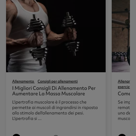
Allenamento
Consigli per allenamenti
Allenamen
esercizi
I Migliori Consigli Di Allenamento Per
Aumentare La Massa Muscolare
Come Fa
L'ipertrofia muscolare è il processo che
Se impari
permette ai muscoli di ingrandirsi in risposta
rematore 
allo stimolo dell'allenamento dei pesi.
uno dei m
L'ipertrofia si ...
muscolatu