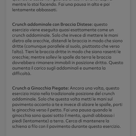
mentre lo stai facendo. Fai una pausa in alto e poi
lentamente abbassati.
Crunch addominale con Braccia Distese:
questo
esercizio viene eseguito quasi esattamente come un
crunch addominale. Solo che invece di mettere le mani
dietro alle orecchie, distendi le braccia in modo che siano
dritte (comunque parallele al suolo, piuttosto che verso
l’alto). Tieni le braccia dritte in modo che siano rasenti le
orecchie; mentre sollevi le spalle da terra le braccia
dovrebbero rimanere immobili in posizione dritta. Questo
aumenta il carico sugli addominali e aumenta la
difficoltà.
Crunch a Ginocchia Piegate:
Ancora una volta, questo
esercizio inizia nella tradizionale posizione del crunch
addominale. Solo che questa volta metti le mani sul
pavimento accanto a te e invece di alzare le spalle, porti
le ginocchia verso il petto. Fai una pausa quando le
ginocchia sono quasi sotto il mento, quindi abbassa i
piedi (lentamente) a terra. Cerca di mantenere la
schiena a filo con il pavimento durante questo esercizio.