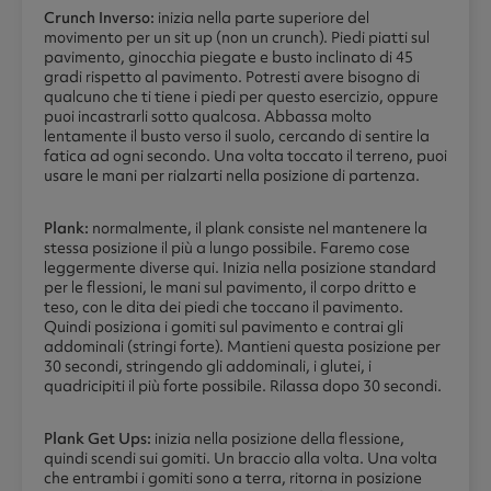
Crunch Inverso:
inizia nella parte superiore del
movimento per un sit up (non un crunch). Piedi piatti sul
pavimento, ginocchia piegate e busto inclinato di 45
gradi rispetto al pavimento. Potresti avere bisogno di
qualcuno che ti tiene i piedi per questo esercizio, oppure
puoi incastrarli sotto qualcosa. Abbassa molto
lentamente il busto verso il suolo, cercando di sentire la
fatica ad ogni secondo. Una volta toccato il terreno, puoi
usare le mani per rialzarti nella posizione di partenza.
Plank:
normalmente, il plank consiste nel mantenere la
stessa posizione il più a lungo possibile. Faremo cose
leggermente diverse qui. Inizia nella posizione standard
per le flessioni, le mani sul pavimento, il corpo dritto e
teso, con le dita dei piedi che toccano il pavimento.
Quindi posiziona i gomiti sul pavimento e contrai gli
addominali (stringi forte). Mantieni questa posizione per
30 secondi, stringendo gli addominali, i glutei, i
quadricipiti il più forte possibile. Rilassa dopo 30 secondi.
Plank Get Ups:
inizia nella posizione della flessione,
quindi scendi sui gomiti. Un braccio alla volta. Una volta
che entrambi i gomiti sono a terra, ritorna in posizione