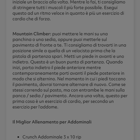
iniziale un braccio alla volta. Mentre lo fai, ti consigliamo
di stringere tutti i muscoli il più forte possibile. Esegui
questo ad un ritmo veloce in quanto è più un esercizio di
cardio che di forza.
Mountain Climber:
puoi mettere le mani su una
panchina o una sedia, oppure puoi metterle sul
pavimento di fronte a te. Ti consigliamo di trovarti in una
posizione simile a quella di un velocista prima che la
pistola di partenza spari. Metti un piede in avanti e uno
indietro. Questo è un buon punto di partenza. Quando
inizi, porta indietro il piede anteriore mentre
contemporaneamente porti avanti il piede posteriore in
modo che si alternino. Nel momento in cui i piedi toccano
il pavimento, dovrai tornare alternare di nuovo. Come se
stessi correndo sul posto, ma con entrambe le mani sulla
panca / sedia / pavimento. Ancora una volta, questo per
prima cosa è un esercizio di cardio, per seconda un
esercizio per l’addome.
Il Miglior Allenamento per Addominali
Crunch Addominale 3 x 10 rip