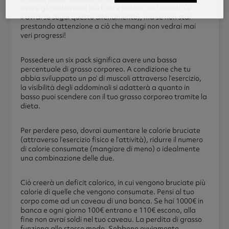
avere gli addominali più forti e potenti del mondo (e
li avrai se segui questo allenamento), ma se non stai
prestando attenzione a ciò che mangi non vedrai mai
veri progressi!
Possedere un six pack significa avere una bassa
percentuale di grasso corporeo. A condizione che tu
abbia sviluppato un po’ di muscoli attraverso l’esercizio,
la visibilità degli addominali si adatterà a quanto in
basso puoi scendere con il tuo grasso corporeo tramite la
dieta.
Per perdere peso, dovrai aumentare le calorie bruciate
(attraverso l’esercizio fisico e l’attività), ridurre il numero
di calorie consumate (mangiare di meno) o idealmente
una combinazione delle due.
Ciò creerà un deficit calorico, in cui vengono bruciate più
calorie di quelle che vengono consumate. Pensi al tuo
corpo come ad un caveau di una banca. Se hai 1000€ in
banca e ogni giorno 100€ entrano e 110€ escono, alla
fine non avrai soldi nel tuo caveau. La perdita di grasso
funziona allo stesso modo. Sebbene ovviamente,