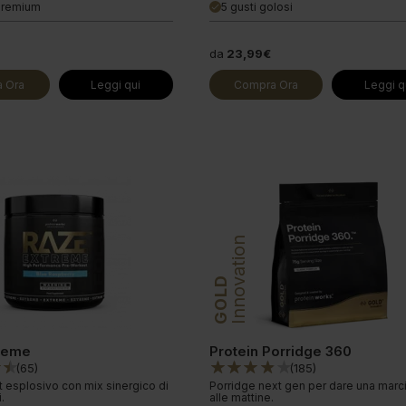
Premium
5 gusti golosi
done
da
23,99€
 Ora
Leggi qui
Compra Ora
Leggi q
Innovation
GOLD
reme
Protein Porridge 360
(
65
)
(
185
)
 esplosivo con mix sinergico di
Porridge next gen per dare una marci
.
alle mattine.