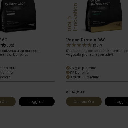
Innovation
GOLD
 360
Vegan Protein 360
(
563
)
(
1957
)
ronizzata ultra pura con
Scelta smart per uno shake proteico
mma di benefici.
vegetale premium con attivi.
mono pura
26 g di proteine
done
tra-fine
87 benefici
done
tandard
8 gusti +Premium
done
da
14,50€
 Ora
Leggi qui
Compra Ora
Leggi q