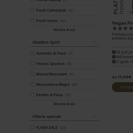
(
7
)
Pochi Carboidrati
(
5
)
Pochi Grassi
(
10
)
Vegan Pr
Mostra di più
Formula comp
proteico pi
Obiettivo Sport
29 g di p
done
Aumento di Peso
(
3
)
166 benef
done
12 gusti 
done
Fitness Sportivo
(
8
)
Massa Muscolare
(
4
)
da
17,00€
Muscolatura Magro
(
18
)
Compra
Perdita di Peso
(
17
)
Mostra di più
Offerte speciali
FLASH SALE
(
33
)