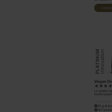
Compra
PLATINUM
Innovation
Vegan Di
Lo shake ve
nostro past
25 g di pr
done
167 benef
done