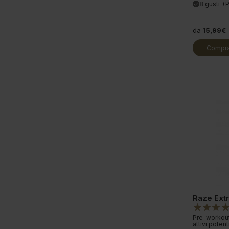
8 gusti +
done
da
15,99€
Compra
Raze Ext
Pre-workout
attivi potenti