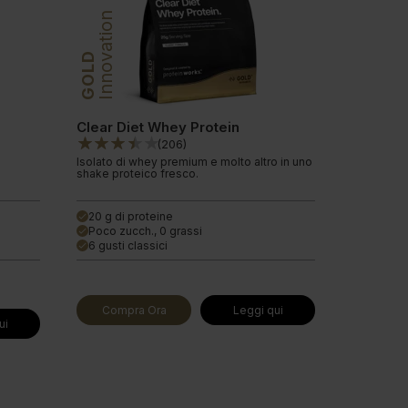
Innovation
GOLD
Clear Diet Whey Protein
(
206
)
Isolato di whey premium e molto altro in uno
shake proteico fresco.
20 g di proteine
done
Poco zucch., 0 grassi
done
6 gusti classici
done
Compra Ora
Leggi qui
ui