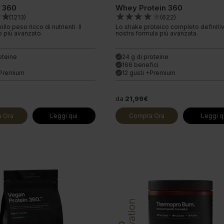
l 360
Whey Protein 360
(
1213
)
(
622
)
lo peso ricco di nutrienti. Il
Lo shake proteico completo definitiv
o più avanzato.
nostra formula più avanzata.
oteine
24 g di proteine
done
166 benefici
done
+Premium
12 gusti +Premium
done
da
21,99€
 Ora
Leggi qui
Compra Ora
Leggi q
Innovation