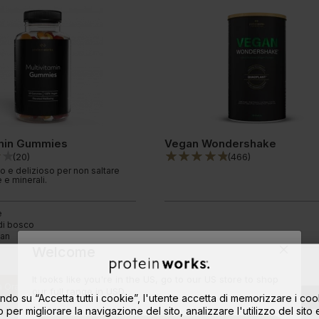
amin Gummies
Vegan Wondershake
(
20
)
(
466
)
o e delizioso per non saltare
 e minerali.
e
 di bosco
an
Welcome
da
35,49€
It looks like you're in the US, go to our US store to shop
 Ora
Leggi qui
our full range in USD.
ndo su “Accetta tutti i cookie”, l'utente accetta di memorizzare i coo
Compra Ora
Leggi q
o per migliorare la navigazione del sito, analizzare l'utilizzo del sito 