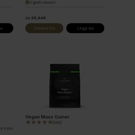
3 gusti classici
done
da
26,44€
ui
Compra Ora
Leggi qui
Vegan Mass Gainer
(
240
)
a in più