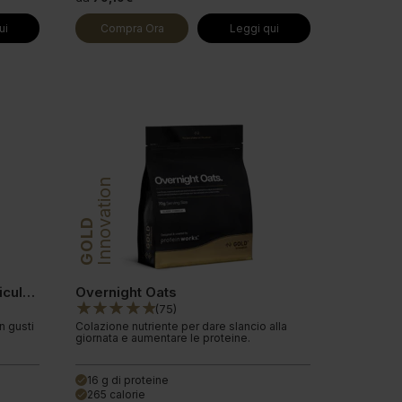
ui
Compra Ora
Leggi qui
Innovation
GOLD
Barretta Proteica Vegana Ridiculous
Overnight Oats
(
75
)
n gusti
Colazione nutriente per dare slancio alla
giornata e aumentare le proteine.
16 g di proteine
done
265 calorie
done