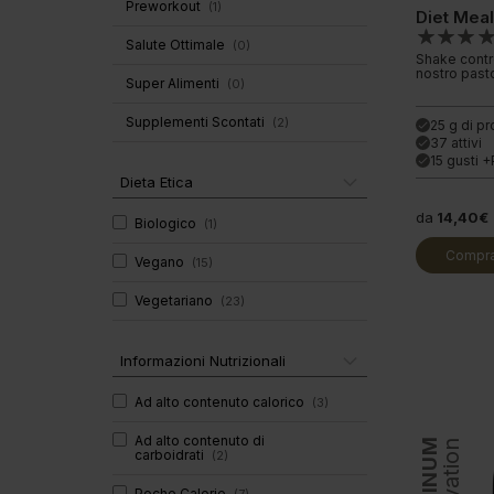
Preworkout
(
1
)
Diet Mea
Salute Ottimale
(
0
)
Shake control
nostro past
Super Alimenti
(
0
)
Supplementi Scontati
(
2
)
25 g di pr
done
37 attivi
done
15 gusti 
done
Dieta Etica
da
14,40€
Biologico
(
1
)
Compra
Vegano
(
15
)
Vegetariano
(
23
)
Informazioni Nutrizionali
Ad alto contenuto calorico
(
3
)
Ad alto contenuto di
PLATINUM
Innovation
carboidrati
(
2
)
Poche Calorie