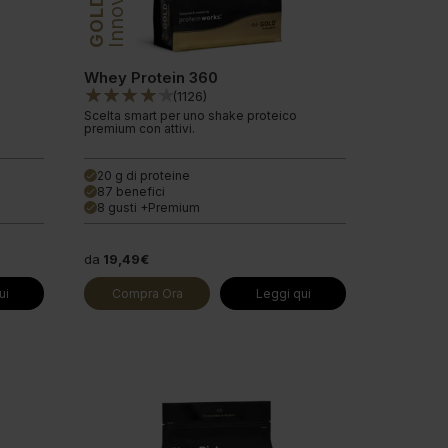
GOLD
Whey Protein 360
(
1126
)
Scelta smart per uno shake proteico
premium con attivi.
20 g di proteine
done
87 benefici
done
8 gusti +Premium
done
da
19,49€
ui
Compra Ora
Leggi qui