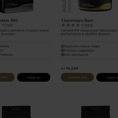
GOLD
otein 360
Thermopro Burn
(
745
)
(
683
)
leta definitiva. Il nostro shake
Formula PW classica per ottimizzare
ù avanzato.
performance e obiettivi di peso.
roteine
Supporta massa magra
done
ici
Formula supportata
done
+Premium
Con aminoacidi
done
da
16,20€
 Ora
Leggi qui
Compra Ora
Leggi q