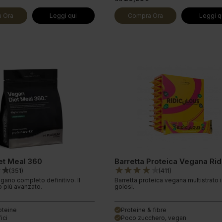
 Ora
Leggi qui
Compra Ora
Leggi q
et Meal 360
(
351
)
(
411
)
gano completo definitivo. Il
Barretta proteica vegana multistrato i
o più avanzato.
golosi.
oteine
Proteine & fibre
done
ici
Poco zucchero, vegan
done