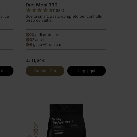
Diet Meal 360
(
1634
)
o. La
Scelta smart: pasto completo per controllo
peso con attivi.
20 g di proteine
done
32 attivi
done
8 gusti +Premium
done
da
11,54€
ui
Compra Ora
Leggi qui
Innovation