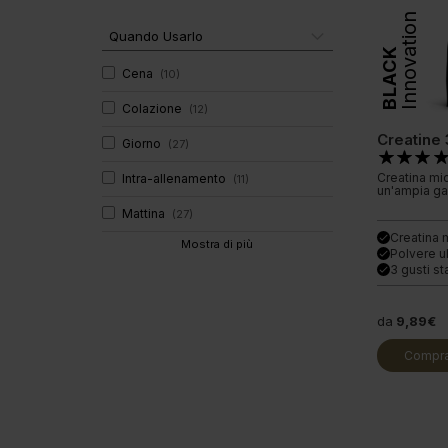
Innovation
Quando Usarlo
BLACK
Cena
(
10
)
Colazione
(
12
)
Creatine
Giorno
(
27
)
Creatina mic
Intra-allenamento
(
11
)
un'ampia ga
Mattina
(
27
)
Creatina 
done
Mostra di più
Polvere ul
done
3 gusti s
done
da
9,89€
Compra