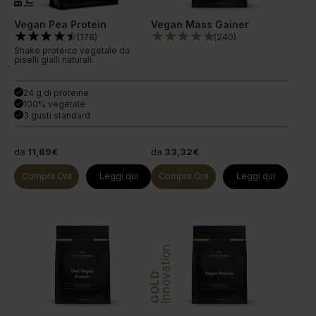
Vegan Pea Protein
Vegan Mass Gainer
(
178
)
(
240
)
Shake proteico vegetale da
piselli gialli naturali.
24 g di proteine
done
100% vegetale
done
3 gusti standard
done
da
11,89€
da
33,32€
Compra Ora
Leggi qui
Compra Ora
Leggi qui
Innovation
GOLD