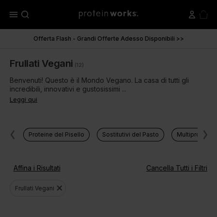
menu
Offerta Flash - Grandi Offerte Adesso Disponibili >>
Frullati Vegani
(12)
Benvenuti! Questo è il Mondo Vegano. La casa di tutti gli
incredibili, innovativi e gustosissimi ...
Leggi qui
Proteine del Pisello
Sostitutivi del Pasto
Multiproteine
Affina i Risultati
Cancella Tutti i Filtri
close
Frullati Vegani