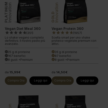
PLATINUM
Innovation
Innovation
GOLD
Vegan Diet Meal 360
Vegan Protein 360
(
351
)
(
1957
)
Lo shake vegano completo
Scelta smart per uno shake
definitivo. Il nostro pasto più
proteico vegetale premium con
avanzato.
attivi.
25 g di proteine
26 g di proteine
done
done
167 benefici
87 benefici
done
done
8 gusti +Premium
8 gusti +Premium
done
done
da
15,99€
da
14,50€
Compra Ora
Leggi qui
Compra Ora
Leggi qui