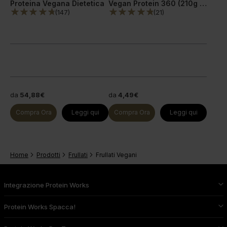
Proteina Vegana Dietetica
Vegan Protein 360 (210g = 7 Porzioni)
(
147
)
(
21
)
da
54,88€
da
4,49€
Compra Ora
Leggi qui
Compra Ora
Leggi qui
Home
Prodotti
Frullati
Frullati Vegani
Integrazione Protein Works
Protein Works Spacca!