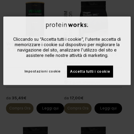
PLATINUM
Innovation
Cliccando su “Accetta tutti i cookie”, l'utente accetta di
Vegan Wondershake
Vegan Protein 360
memorizzare i cookie sul dispositivo per migliorare la
(
466
)
(
745
)
navigazione del sito, analizzare l'utilizzo del sito e
Formula completa definitiva. Il
assistere nelle nostre attività di marketing.
nostro shake proteico più
avanzato.
Impostazioni cookie
Accetta tutti i cookie
29 g di proteine
done
166 benefici
done
12 gusti +Premium
done
da
35,49€
da
17,00€
Compra Ora
Leggi qui
Compra Ora
Leggi qui