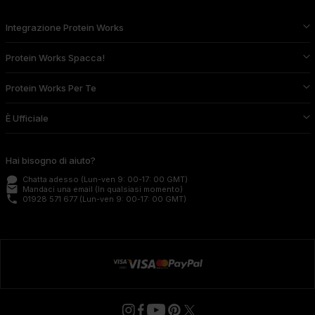
Integrazione Protein Works
Protein Works Spacca!
Protein Works Per Te
È Ufficiale
Hai bisogno di aiuto?
Chatta adesso
(Lun-ven 9: 00-17: 00 GMT)
email
Mandaci una email
(In qualsiasi momento)
phone
01928 571 677
(Lun-ven 9: 00-17: 00 GMT)