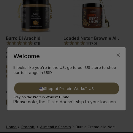
Burro Di Arachidi
Loaded Nuts™ Brownie Al Cioccolato
(
811
)
(
70
)
100% arachidi tostate, senza
zucchero aggiunto, olio di palma
Welcome
o sale.
Burro arachidi premium
It looks like you're in the US, go to our US store to shop
done
100% arachidi tostate
done
our full range in USD.
Senza zuccheri agg.
done
Shop at Protein Works™ US
da
3,99€
da
10,83€
Stay on the Protein Works™ IT site.
Please note, the IT site doesn't ship to your location.
Compra Ora
Leggi qui
Compra Ora
Leggi qui
Home
Prodotti
Alimenti e Snacks
Burri e Creme alle Noci