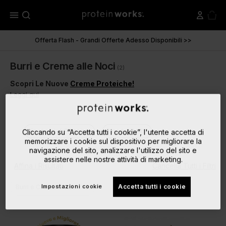
menu
Offerta Flash - Grandi Offerte Adesso Disponibili >>
Burri e Creme alle Noci
(2)
Scopri Le Nuove
Creme Proteiche!
Leggi qui
Spalmati di Proteine
Loaded Nuts
Cliccando su “Accetta tutti i cookie”, l'utente accetta di
memorizzare i cookie sul dispositivo per migliorare la
navigazione del sito, analizzare l'utilizzo del sito e
assistere nelle nostre attività di marketing.
Affina i Risultati
Cancella Tutti i Filtri
close
Impostazioni cookie
Accetta tutti i cookie
Burri e Creme alle Noci