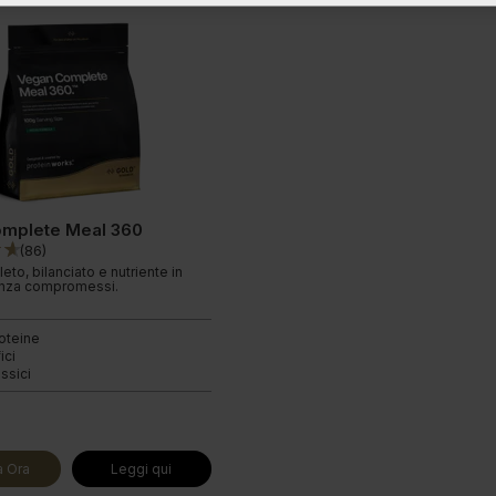
mplete Meal 360
(
86
)
to, bilanciato e nutriente in
enza compromessi.
roteine
ici
assici
 Ora
Leggi qui