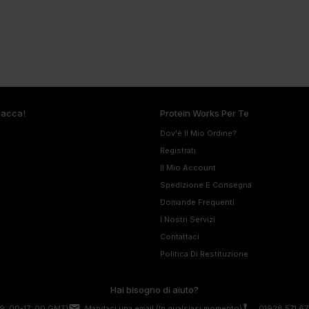
pacca!
Protein Works Per Te
Dov'è Il Mio Ordine?
Registrati
Il Mio Account
Spedizione E Consegna
Domande Frequenti
I Nostri Servizi
Contattaci
Politica Di Restituzione
Hai bisogno di aiuto?
email
phone
9: 00-17: 00 GMT)
Mandaci una email
(In qualsiasi momento)
01928 571 67