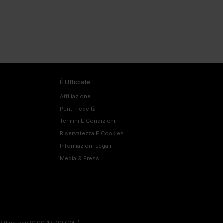
È Ufficiale
Affiliazione
Punti Fedeltà
Termini E Condizioni
Riservatezza E Cookies
Informazioni Legali
Media & Press
7
(Lun-ven 9: 00-17: 00 GMT)