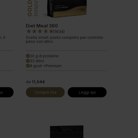
Innovation
GOLD
Diet Meal 360
(
1634
)
. Il
Scelta smart: pasto completo per controllo
peso con attivi.
20 g di proteine
done
32 attivi
done
8 gusti +Premium
done
da
11,54€
ui
Compra Ora
Leggi qui