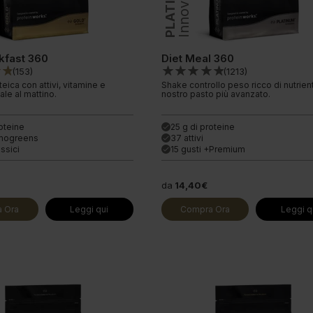
PLATINUM
Innovation
kfast 360
Diet Meal 360
(
153
)
(
1213
)
eica con attivi, vitamine e
Shake controllo peso ricco di nutrienti
ale al mattino.
nostro pasto più avanzato.
roteine
25 g di proteine
done
mogreens
37 attivi
done
assici
15 gusti +Premium
done
da
14,40€
 Ora
Leggi qui
Compra Ora
Leggi q