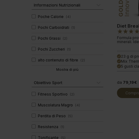
Innovation
GOLD
Informazioni Nutrizionali
Poche Calorie
(
4
)
Diet Brea
Pochi Carboidrati
(
1
)
Formula prot
Pochi Grassi
(
2
)
minerali. Ide
Pochi Zuccheri
(
1
)
23 g di p
done
alto contenuto di fibre
(
2
)
Mix Ther
done
5 gusti cl
done
Mostra di più
da
79,19€
Obiettivo Sport
Compra
Fitness Sportivo
(
2
)
Muscolatura Magro
(
4
)
Perdita di Peso
(
5
)
Resistenza
(
1
)
Tonificante
(
5
)