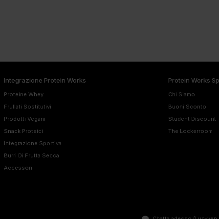
Integrazione Protein Works
Protein Works S
Proteine Whey
Chi Siamo
Frullati Sostitutivi
Buoni Sconto
Prodotti Vegani
Student Discount
Snack Proteici
The Lockerroom
Integrazione Sportiva
Burri Di Frutta Secca
Accessori
Chatta adesso
(Lun-ven 