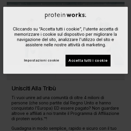
Cliccando su “Accetta tutti i cookie”, l'utente accetta di
memorizzare i cookie sul dispositivo per migliorare la
navigazione del sito, analizzare l'utilizzo del sito e
assistere nelle nostre attività di marketing.
Impostazioni cookie
Accetta tutti i cookie
Unisciti Alla Tribù
Ti vuoi unire ad una comunità di oltre 4 milioni di
persone (che sono partite dal Regno Unito e hanno
conquistato l'Europa) ED essere pagato? Non guardare
altrove e affiliati a noi tramite il Programma di Affiliazione
di protein works.™!
Guadagna in modo semplice, rapido e sicuro con il tuo