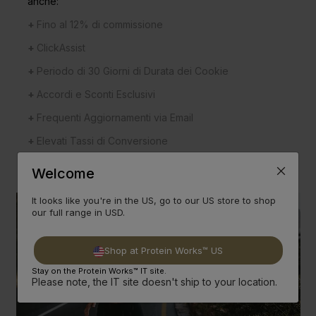
anche:
+
Fino al 12% di commissione
+
ClickAssist
+
Periodo di 30 Giorni di Durata dei Cookie
+
Accordi e Sconti Esclusivi
+
Frequenti Aggiornamenti via Email
+
Elevati Tassi di Conversione
+
Supporto In-House
Welcome
It looks like you're in the US, go to our US store to shop
our full range in USD.
Shop at Protein Works™ US
Stay on the Protein Works™ IT site.
Please note, the IT site doesn't ship to your location.