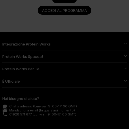
ACCEDI AL PROGRAMMA
Integrazione Protein Works
Protein Works Spacca!
Protein Works Per Te
È Ufficiale
Hai bisogno di aiuto?
Chatta adesso
(Lun-ven 9: 00-17: 00 GMT)
email
Mandaci una email
(In qualsiasi momento)
phone
01928 571 677
(Lun-ven 9: 00-17: 00 GMT)