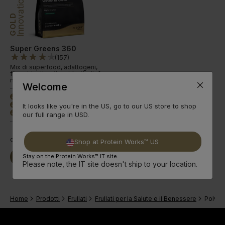
Innovation
GOLD
Super Greens 360
(
157
)
Mix di superfood, adattogeni,
fitonutrienti, antiossidanti, vit. &
minerali.
Welcome
Superfood delizioso
done
Formula nutriente
It looks like you're in the US, go to our US store to shop
done
4 gusti classici
done
our full range in USD.
da
18,99€
Shop at Protein Works™ US
Stay on the Protein Works™ IT site.
Compra Ora
Leggi qui
Please note, the IT site doesn't ship to your location.
Home
Prodotti
Frullati
Frullati per la Salute e il Benessere
Polver