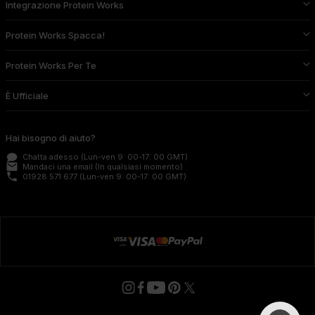
Integrazione Protein Works
Protein Works Spacca!
Protein Works Per Te
È Ufficiale
Hai bisogno di aiuto?
Chatta adesso
(Lun-ven 9: 00-17: 00 GMT)
email
Mandaci una email
(In qualsiasi momento)
phone
01928 571 677
(Lun-ven 9: 00-17: 00 GMT)