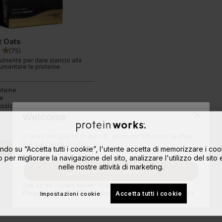
t Oats
(
75
)
triente per dare slancio alla
umentare le proteine.
oteine
ie
assici
Welcome
It looks like you're in the US, go to our US store to shop
our full range in USD.
ndo su “Accetta tutti i cookie”, l'utente accetta di memorizzare i coo
 Ora
Leggi qui
o per migliorare la navigazione del sito, analizzare l'utilizzo del sito 
nelle nostre attività di marketing.
Shop at Protein Works™ US
Stay on the Protein Works™ IT site.
Please note, the IT site doesn't ship to your location.
Accetta tutti i cookie
Impostazioni cookie