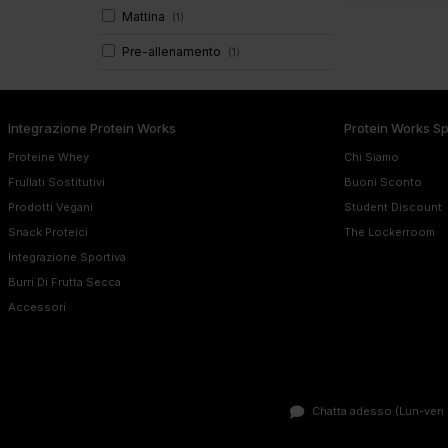
Mattina
(
1
)
Pre-allenamento
(
1
)
Integrazione Protein Works
Protein Works S
Proteine Whey
Chi Siamo
Frullati Sostitutivi
Buoni Sconto
Prodotti Vegani
Student Discount
Snack Proteici
The Lockerroom
Integrazione Sportiva
Burri Di Frutta Secca
Accessori
Chatta adesso
(Lun-ven 