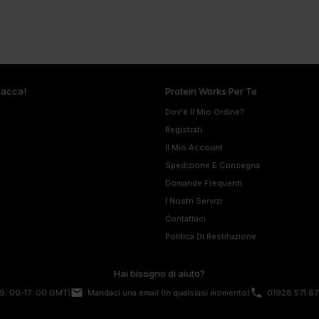
pacca!
Protein Works Per Te
Dov'è Il Mio Ordine?
Registrati
Il Mio Account
Spedizione E Consegna
Domande Frequenti
I Nostri Servizi
Contattaci
Politica Di Restituzione
Hai bisogno di aiuto?
email
phone
9: 00-17: 00 GMT)
Mandaci una email
(In qualsiasi momento)
01928 571 67