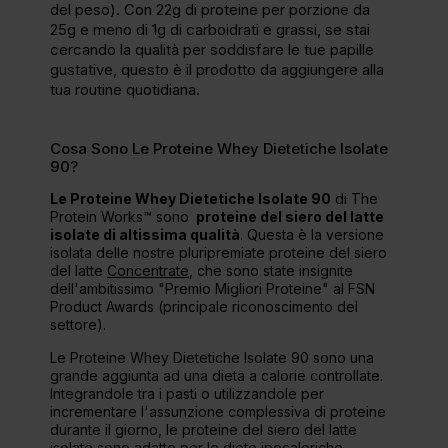
del peso). Con 22g di proteine per porzione da
25g e meno di 1g di carboidrati e grassi, se stai
cercando la qualità per soddisfare le tue papille
gustative, questo è il prodotto da aggiungere alla
tua routine quotidiana.
Cosa Sono Le Proteine Whey Dietetiche Isolate
90?
Le Proteine Whey Dietetiche Isolate 90
di The
Protein Works™ sono
proteine del siero del latte
isolate di altissima qualità
. Questa è la versione
isolata delle nostre pluripremiate proteine del siero
del latte
Concentrate
, che sono state insignite
dell'ambitissimo "Premio Migliori Proteine" al FSN
Product Awards (principale riconoscimento del
settore).
Le Proteine Whey Dietetiche Isolate 90 sono una
grande aggiunta ad una dieta a calorie controllate.
Integrandole tra i pasti o utilizzandole per
incrementare l'assunzione complessiva di proteine
durante il giorno, le proteine del siero del latte
isolate sono adatte per le diete ipocaloriche.