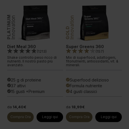
PLATINUM
PLATINUM
Innovation
Innovation
In
GOLD
Diet Meal 360
Super Greens 360
V
(
1213
)
(
157
)
Shake controllo peso ricco di
Mix di superfood, adattogeni,
Fo
nutrienti. Il nostro pasto più
fitonutrienti, antiossidanti, vit. &
no
avanzato.
minerali.
av
25 g di proteine
Superfood delizioso
done
done
done
37 attivi
Formula nutriente
done
done
done
15 gusti +Premium
4 gusti classici
done
done
done
da
14,40€
da
18,99€
d
Compra Ora
Leggi qui
Compra Ora
Leggi qui