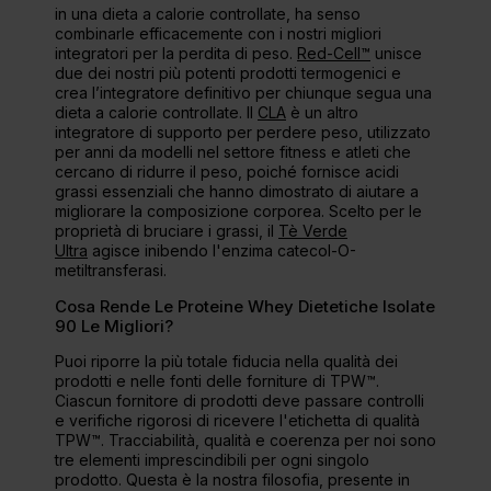
in una dieta a calorie controllate, ha senso
combinarle efficacemente con i nostri migliori
integratori per la perdita di peso.
Red-Cell™
unisce
due dei nostri più potenti prodotti termogenici e
crea l’integratore definitivo per chiunque segua una
dieta a calorie controllate. Il
CLA
è un altro
integratore di supporto per perdere peso, utilizzato
per anni da modelli nel settore fitness e atleti che
cercano di ridurre il peso, poiché fornisce acidi
grassi essenziali che hanno dimostrato di aiutare a
migliorare la composizione corporea. Scelto per le
proprietà di bruciare i grassi, il
Tè Verde
Ultra
agisce inibendo l'enzima catecol-O-
metiltransferasi.
Cosa Rende Le Proteine Whey Dietetiche Isolate
90 Le Migliori?
Puoi riporre la più totale fiducia nella qualità dei
prodotti e nelle fonti delle forniture di TPW™.
Ciascun fornitore di prodotti deve passare controlli
e verifiche rigorosi di ricevere l'etichetta di qualità
TPW™. Tracciabilità, qualità e coerenza per noi sono
tre elementi imprescindibili per ogni singolo
prodotto. Questa è la nostra filosofia, presente in