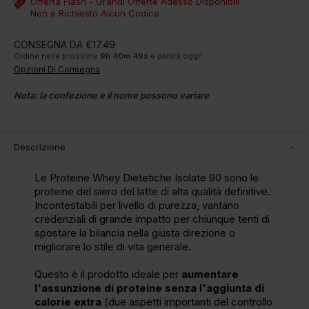
Offerta Flash - Grandi Offerte Adesso Disponibili
Non è Richiesto Alcun Codice
CONSEGNA DA €17.49
Ordine nelle prossime
9
h
40
m
48
s
e partirà oggi!
Opzioni Di Consegna
Nota: la confezione e il nome possono variare
Descrizione
Le Proteine Whey Dietetiche Isolate 90 sono le
proteine del siero del latte di alta qualità definitive.
Incontestabili per livello di purezza, vantano
credenziali di grande impatto per chiunque tenti di
spostare la bilancia nella giusta direzione o
migliorare lo stile di vita generale.
Questo è il prodotto ideale per
aumentare
l'assunzione di proteine senza l'aggiunta di
calorie extra
(due aspetti importanti del controllo