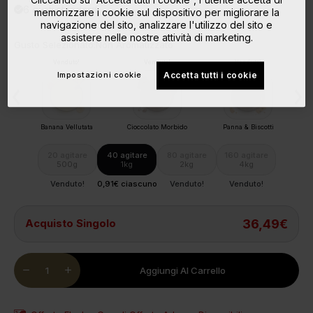
6 gusti standard
done
memorizzare i cookie sul dispositivo per migliorare la
navigazione del sito, analizzare l'utilizzo del sito e
assistere nelle nostre attività di marketing.
Gusto Selezionato:
Non Aromatizzato
Venduto!
Venduto!
Venduto!
Impostazioni cookie
Accetta tutti i cookie
o
Banana Vellutata
Cioccolato Morbido
Panna & Biscotti
20 agitare
40 agitare
80 agitare
160 agitare
500g
1kg
2kg
4kg
Venduto!
0,91€ ciascuno
Venduto!
Venduto!
Acquisto Singolo
36,49€
Quantity
remove
add
Aggiungi Al Carrello