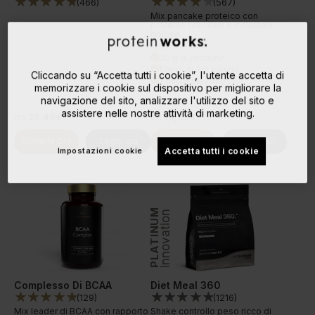
(
466
)
(
567
)
Mix pancake proteico con
proteine premium e inclusioni
golose.
20 g di proteine
done
Meno di 215 calorie
done
Cliccando su “Accetta tutti i cookie”, l'utente accetta di
1 gusto classico
done
memorizzare i cookie sul dispositivo per migliorare la
navigazione del sito, analizzare l'utilizzo del sito e
assistere nelle nostre attività di marketing.
da
35,49€
da
15,33€
Compra Ora
Leggi qui
Compra Ora
Leggi qui
Impostazioni cookie
Accetta tutti i cookie
PLATINUM
Innovation
Complesso Di BCAA
Diet Meal 360
(
129
)
(
1216
)
Mix leader di BCAA con rapporto
Shake controllo peso ricco di