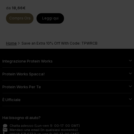
da
18,66€
Compra Ora
Leggi qui
Home
Save an Extra 10% Off With Code: TPWRCB
Integrazione Protein Works
Protein Works Spacca!
Protein Works Per Te
È Ufficiale
Hai bisogno di aiuto?
Chatta adesso
(Lun-ven 9: 00-17: 00 GMT)
email
Mandaci una email
(In qualsiasi momento)