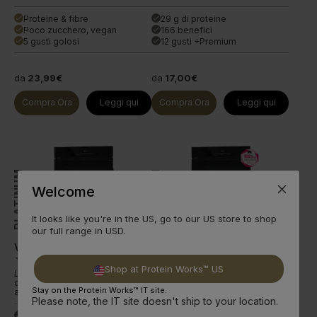
Proteine & fibre
29 g di proteine
done
done
Poco zucchero, vegan
166 benefici
done
done
5 gusti golosi
12 gusti +Premium
done
done
da
23,99€
da
17,00€
Compra Ora
Leggi qui
Compra Ora
Leggi qui
PLATINUM
PLATINUM
Innovation
Innovation
Welcome
It looks like you're in the US, go to our US store to shop
our full range in USD.
Vegan Diet Meal 360
Whey Protein 360
(
351
)
(
625
)
Shop at Protein Works™ US
Lo shake vegano completo
Lo shake proteico completo
definitivo. Il nostro pasto più
definitivo. La nostra formula più
Stay on the Protein Works™ IT site.
avanzato.
avanzata.
Please note, the IT site doesn't ship to your location.
25 g di proteine
24 g di proteine
done
done