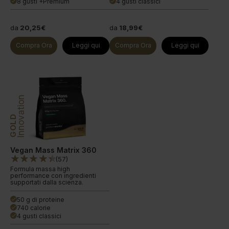
8 gusti +Premium
4 gusti classici
done
done
da
20,25€
da
18,99€
Compra Ora
Leggi qui
Compra Ora
Leggi qui
Innovation
GOLD
Vegan Mass Matrix 360
(
57
)
Formula massa high
performance con ingredienti
supportati dalla scienza.
50 g di proteine
done
740 calorie
done
4 gusti classici
done