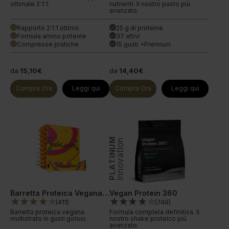
ottimale 2:1:1.
nutrienti. Il nostro pasto più
avanzato.
Rapporto 2:1:1 ottimo
25 g di proteine
done
done
Formula amino potente
37 attivi
done
done
Compresse pratiche
15 gusti +Premium
done
done
da
15,10€
da
14,40€
Compra Ora
Leggi qui
Compra Ora
Leggi qui
PLATINUM
Innovation
Barretta Proteica Vegana Ridiculous
Vegan Protein 360
(
411
)
(
746
)
Barretta proteica vegana
Formula completa definitiva. Il
multistrato in gusti golosi.
nostro shake proteico più
avanzato.