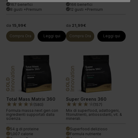
167 benefici
166 benefici
done
done
8 gusti +Premium
12 gusti +Premium
done
done
da
15,99€
da
21,99€
Compra Ora
Leggi qui
Compra Ora
Leggi qui
Innovation
Innovation
GOLD
GOLD
Total Mass Matrix 360
Super Greens 360
(
580
)
(
157
)
Formula massa next gen con
Mix di superfood, adattogeni,
ingredienti supportati dalla
fitonutrienti, antiossidanti, vit. &
scienza.
minerali.
54 g di proteine
Superfood delizioso
done
done
1,007 calorie
Formula nutriente
done
done