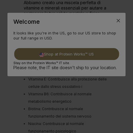
Abbiamo creato una miscela perfetta di
vitamine e minerali essenziali per aiutare a
sostenere la tua salute mentale e fisica.
Welcome
Vitamina B12: Contribuisce alla riduzione della
It looks like you're in the US, go to our US store to shop
stanchezza e della fatica
our full range in USD.
Vitamina C: Contribuisce al normale
funzionamento del sistema immunitario
Shop at Protein Works™ US
Vitamina D: Contribuisce al mantenimento
Stay on the Protein Works™ IT site.
delle ossa, delle funzioni muscolari e dei
Please note, the IT site doesn't ship to your location.
denti
Vitamina E: Contribuisce alla protezione delle
cellule dallo stress ossidativo i
Vitamina B6: Contribuisce al normale
metabolismo energetico
Biotina: Contribuisce al normale
funzionamento del sistema nervoso
Niacina: Contribuisce al normale
funzionamento psicologico