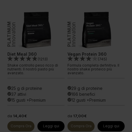
PLATINUM
PLATINUM
PLATINUM
Innovation
Innovation
In
Diet Meal 360
Vegan Protein 360
W
(
1213
)
(
745
)
Shake controllo peso ricco di
Formula completa definitiva. Il
Lo
iù
nutrienti. Il nostro pasto più
nostro shake proteico più
de
avanzato.
avanzato.
av
25 g di proteine
29 g di proteine
done
done
done
37 attivi
166 benefici
done
done
done
15 gusti +Premium
12 gusti +Premium
done
done
done
da
14,40€
da
17,00€
d
Compra Ora
Leggi qui
Compra Ora
Leggi qui