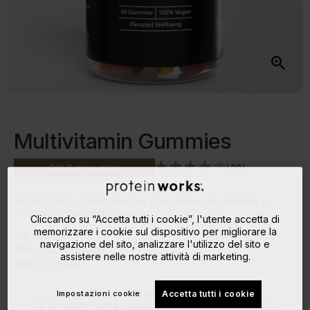
Multivitamin Gummies
(
20
)
GOLD
Innovation
Modo pratico e delizioso per non saltare mai vitamine e
minerali.
maggiori dettagli
Cliccando su “Accetta tutti i cookie”, l'utente accetta di
memorizzare i cookie sul dispositivo per migliorare la
8 vitamine
done
navigazione del sito, analizzare l'utilizzo del sito e
Mix frutti di bosco
done
assistere nelle nostre attività di marketing.
100% vegan
done
È andato a ruba!
Impostazioni cookie
Accetta tutti i cookie
La prossima volta, assicurati di essere tra i primi…