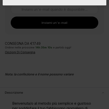
Inviami un'e-mail
CONSEGNA DA €17.49
Ordine nelle prossime
14
h
35
m
9
s
e partirà oggi!
Opzioni Di Consegna
Nota: la confezione e il nome possono variare
Descrizione
Benvenuta/o al metodo più semplice e gustoso
per soddisfare il tuo fabbisogno giornaliero di