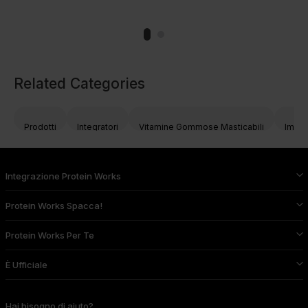
Related Categories
Prodotti
Integratori
Vitamine Gommose Masticabili
Immun
Integrazione Protein Works
Protein Works Spacca!
Protein Works Per Te
È Ufficiale
Hai bisogno di aiuto?