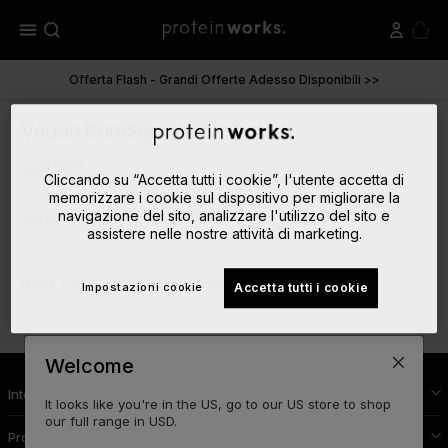
menu
Offerta Flash - Grandi Offerte Adesso Disponibili >>
Vegan Bundles
undefined...
Cliccando su “Accetta tutti i cookie”, l'utente accetta di
memorizzare i cookie sul dispositivo per migliorare la
navigazione del sito, analizzare l'utilizzo del sito e
Nessun risultato
assistere nelle nostre attività di marketing.
Home
KR Bundle
Vegan Bundles
Impostazioni cookie
Accetta tutti i cookie
Welcome
Integrazione Protein Works
It looks like you're in the US, go to our US store to shop
our full range in USD.
Protein Works Spacca!