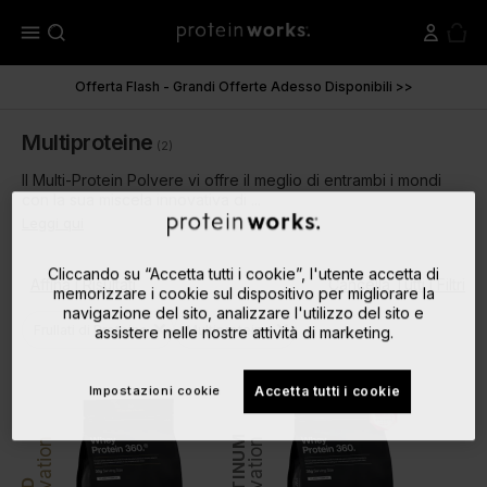
menu
Offerta Flash - Grandi Offerte Adesso Disponibili >>
Multiproteine
(2)
Il Multi-Protein Polvere vi offre il meglio di entrambi i mondi
con la sua miscela innovativa di ...
Leggi qui
Cliccando su “Accetta tutti i cookie”, l'utente accetta di
Affina i Risultati
Cancella Tutti i Filtri
memorizzare i cookie sul dispositivo per migliorare la
navigazione del sito, analizzare l'utilizzo del sito e
close
close
Frullati di Proteine
Multiproteine
assistere nelle nostre attività di marketing.
Impostazioni cookie
Accetta tutti i cookie
PLATINUM
Innovation
Innovation