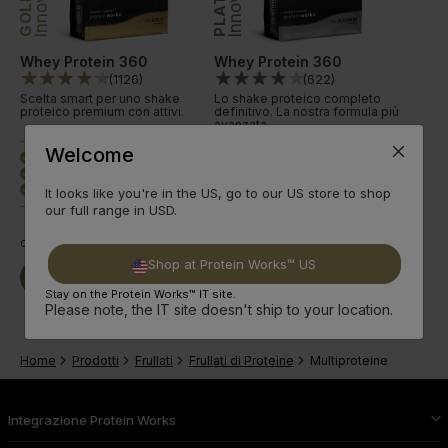
GOLD
Whey Protein 360
Whey Protein 360
(
1126
)
(
622
)
Scelta smart per uno shake
Lo shake proteico completo
proteico premium con attivi.
definitivo. La nostra formula più
avanzata.
Welcome
20 g di proteine
24 g di proteine
done
done
87 benefici
166 benefici
done
done
8 gusti +Premium
12 gusti +Premium
done
done
It looks like you're in the US, go to our US store to shop
our full range in USD.
da
19,49€
da
21,99€
Shop at Protein Works™ US
Compra Ora
Leggi qui
Compra Ora
Leggi qui
Stay on the Protein Works™ IT site.
Please note, the IT site doesn't ship to your location.
Home
Prodotti
Frullati
Frullati di Proteine
Multiproteine
Integrazione Protein Works