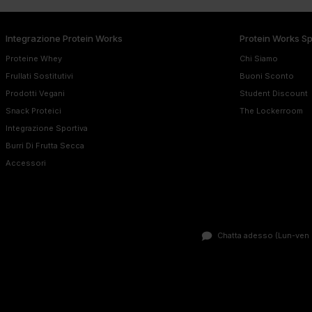
Integrazione Protein Works
Protein Works S
Proteine Whey
Chi Siamo
Frullati Sostitutivi
Buoni Sconto
Prodotti Vegani
Student Discount
Snack Proteici
The Lockerroom
Integrazione Sportiva
Burri Di Frutta Secca
Accessori
Chatta adesso
(Lun-ven 