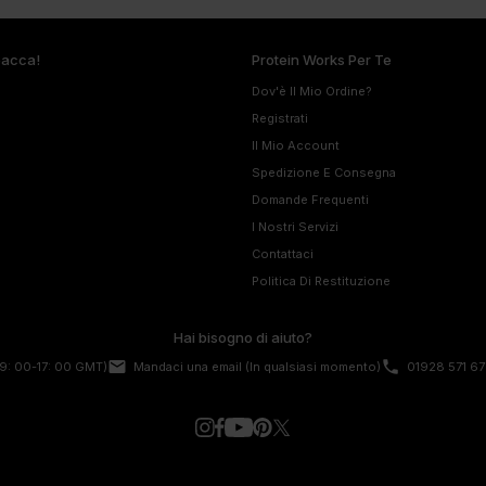
pacca!
Protein Works Per Te
Dov'è Il Mio Ordine?
Registrati
Il Mio Account
Spedizione E Consegna
Domande Frequenti
I Nostri Servizi
Contattaci
Politica Di Restituzione
Hai bisogno di aiuto?
email
phone
9: 00-17: 00 GMT)
Mandaci una email
(In qualsiasi momento)
01928 571 67