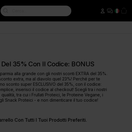
Cerca:
Perdita di Peso
Pre-Allenamenti
Sostituto del Pasto Dietetico
Raze Preworkout
Proteine Dietetiche
Thermopro Burn
a Del 35%
Con Il Codice:
BONUS
T Booster
isparmia alla grande con gli nostri sconti EXTRA del 35%.
i sconto extra, ma al diavolo quel 23%! Perché per te
T Factor
no sconto super ESCLUSIVO del 35%, con il codice:
ice, inserisci il codice al checkout! Scegli tra i nostri
ualità, tra cui i
Frullati Proteici
, le
Proteine Vegane
, i
gli
Snack Proteici
- e non dimenticare il tuo codice!
rrello Con Tutti I Tuoi Prodotti Preferiti.