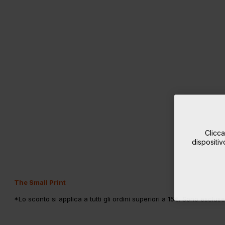
Clicca
dispositiv
The Small Print
*Lo sconto si applica a tutti gli ordini superiori a 15€. Sono escluse 