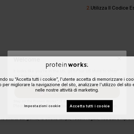
2.
Utilizza Il Codice E
Welcome
It looks like you're in the US, go to our US store to shop
our full range in USD.
ndo su “Accetta tutti i cookie”, l'utente accetta di memorizzare i coo
o per migliorare la navigazione del sito, analizzare l'utilizzo del sito 
nelle nostre attività di marketing.
Shop at Protein Works™ US
Stay on the Protein Works™ IT site.
Please note, the IT site doesn't ship to your location.
Accetta tutti i cookie
Impostazioni cookie
le offerte del giorno, le offerte lampo, i buoni regalo, Red Bull e Alpro M