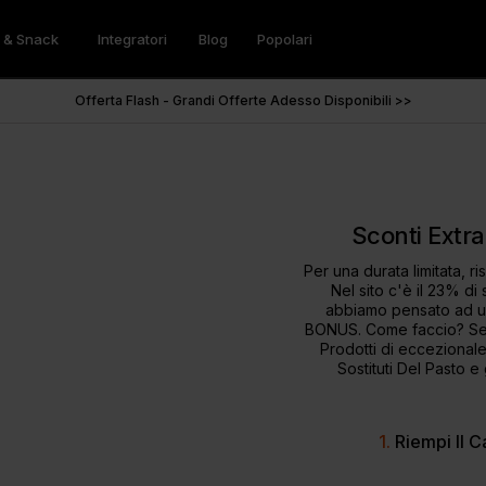
i & Snack
Integratori
Blog
Popolari
Proteici
idi
Dolce
Offerte
Frullati Vegani
Creatina
Burri di Noci
Accessori
Offerta Flash - Grandi Offerte Adesso Disponibili >>
 Del Pasto Dietetici
Snacks Proteici
Sostituti del Pasto
Creatina Monoidrato
Burro Di Arachidi
 Whey
Sciroppo Zero™
Proteine della Soia
Creapure
 Vegane
Preparato per Pancake Proteici
Proteine del Pisello
del Latte
Preparati per Torte Proteiche
Sconti Extr
di Super Greens
Omega 3
Per una durata limitata, r
Nel sito c'è il 23% d
eens Extreme
Vegan Omega 3:6:9
abbiamo pensato ad u
& Benessere
Concentrazione & Energia
BONUS. Come faccio? Sempl
eens
Omega 3 Ultra
Prodotti
di eccezionale q
di Super Greens
Pre-Workouts
Omega 3 High Strength
Sostituti Del Pasto
e 
Endless Nootropic
Caffè Proteico Freddo
1.
Riempi Il Ca