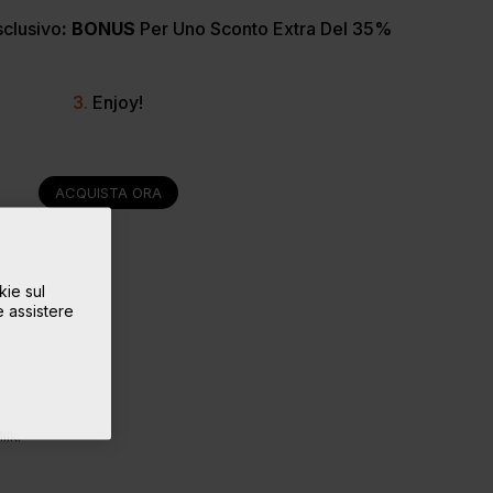
sclusivo
: BONUS
Per Uno Sconto Extra Del 35%
3.
Enjoy!
ACQUISTA ORA
kie sul
e assistere
ilk.